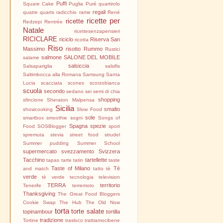
Puffi
Square Cake
Puglia
Puré
quartirolo
regali
quatre quarts
radicchio
rame
René
ricette per
ricette
Redzepi
Rentrée
Natale
ricettesenzapensieri
RICICLARE
riciclo
Riserva San
ricotta
Riso
Massimo
risotto
Rummo
Rustici
salmone
SALONE DEL MOBILE
salame
salsiccia
Salsapariglia
salsifis
Saltimbocca alla Romana
Samsung
Santa
Lucia
scacciata
scones
scorzobianca
scuola
secondo
sedano
sei
semi di chia
shopping
sfincione
Sheraton Malpensa
Sicilia
smalto
showcooking
Slow Food
sole
smartbox
smoothie
sogni
Songs of
Spagna
spezie
Food
SOSBlogger
sport
spremuta
stevia
street food
strudel
Summer pudding
Summer School
supermercato
svezzamento
Svizzera
Tacchino
tartellette
tapas
tarte tatin
taste
Taste of Milano
Té
and match
tatto
tè
verde
tè verde
tecnologia
television
TERRA
territorio
Tenerife
terremoto
Thanksgiving
The Great Food Bloggers
Cookie Swap
The Hub
The Old Now
torta
torte salate
topinambour
tortilla
tradizione
Tortine
trasloco
trattiamocibene