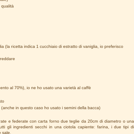
 qualità
a (la ricetta indica 1 cucchiaio di estratto di vaniglia, io preferisco
freddare
ento al 70%), io ne ho usato una varietà al caffè
ato
ia (anche in questo caso ho usato i semini della bacca)
rrate e federate con carta forno due teglie da 20cm di diametro o una
ti gli ingredienti secchi in una ciotola capiente: farina, i due tipi di
e sale.