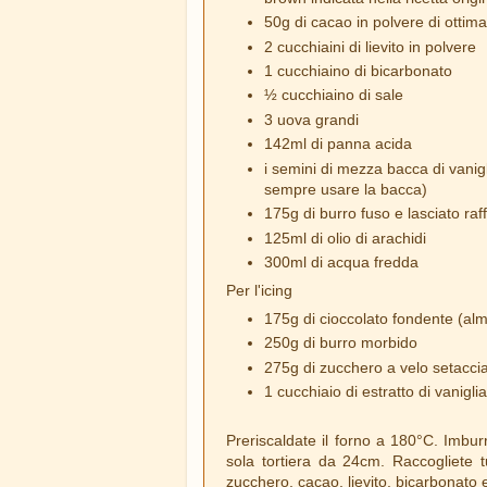
50g di cacao in polvere di ottima
2 cucchiaini di lievito in polvere
1 cucchiaino di bicarbonato
½ cucchiaino di sale
3 uova grandi
142ml di panna acida
i semini di mezza bacca di vanigli
sempre usare la bacca)
175g di burro fuso e lasciato raf
125ml di olio di arachidi
300ml di acqua fredda
Per l'icing
175g di cioccolato fondente (alm
250g di burro morbido
275g di zucchero a velo setacci
1 cucchiaio di estratto di vanigl
Preriscaldate il forno a 180°C. Imbu
sola tortiera da 24cm. Raccogliete tut
zucchero, cacao, lievito, bicarbonato 