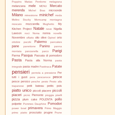
Poppins
Matias Perdomo
melagrana
mele
Mercato
melanzana
MENU
merenda
microonde
Michel Bras
Milano
minichef
minestrone
moda
Molino Stucky
Momcamp
montagna
mozzarella
My
moscato
Mughetto
Natale
Kitchen Project
Nigella
neve
Lawson
nonna
noci
Noma
novello
Novembre
olio
olive
orto
olfatto
Opinel
Palermo
ottobre
paczki
pancakes
pane
Panino
panettone
panna
Parigi
montata
panzanella
parco
Pasqua
Parma
Passata di pomodoro
Pasta
Pasta alla Norma
pasta
Patate
pasta madre
integrale
Pastinaca
pensieri
Per
pentola a pressione
pesce
tutti i gusti
pera
pescanoce
pesce persico
pesche
pesto
Pesto alla
petit bateau
petits pois
trapanese
piatto unico
piccoli
piccoli piacere
piaceri
Piemonte
picnic
pioggia
piselli
pizza
pollo
plum cake
POLENTA
Pomodori
polpette
Pommes Dauphine
primavera
power bowl
Primo Maggio
prosciutto
prugne
primo piatto
Prune