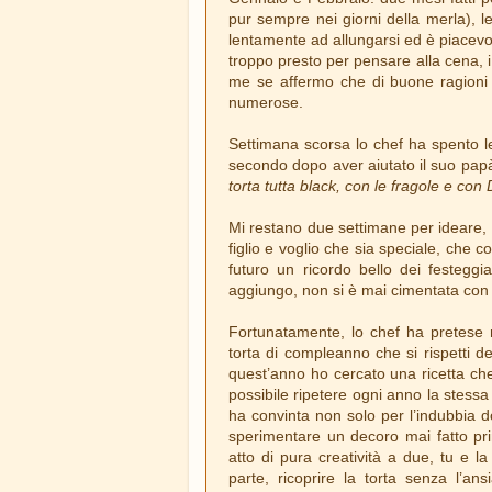
pur sempre nei giorni della merla), l
lentamente ad allungarsi ed è piacevol
troppo presto per pensare alla cena, 
me se affermo che di buone ragioni 
numerose.
Settimana scorsa lo chef ha spento 
secondo dopo aver aiutato il suo papà 
torta tutta black, con le fragole e co
Mi restano due settimane per ideare, p
figlio e voglio che sia speciale, che c
futuro un ricordo bello dei festeg
aggiungo, non si è mai cimentata con 
Fortunatamente, lo chef ha pretese
torta di compleanno che si rispetti 
quest’anno ho cercato una ricetta ch
possibile ripetere ogni anno la stess
ha convinta non solo per l’indubbia 
sperimentare un decoro mai fatto pri
atto di pura creatività a due, tu e la s
parte, ricoprire la torta senza l’a