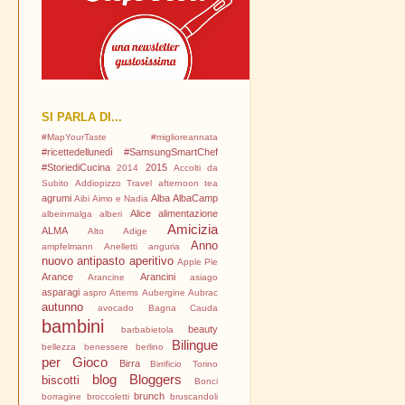
SI PARLA DI...
#MapYourTaste
#miglioreannata
#ricettedellunedì
#SamsungSmartChef
#StoriediCucina
2015
2014
Accolti da
Subito
Addiopizzo Travel
afternoon tea
agrumi
Alba
AlbaCamp
Aibi
Aimo e Nadia
Alice
alimentazione
albeinmalga
alberi
Amicizia
ALMA
Alto Adige
Anno
ampfelmann
Anelletti
anguria
nuovo
antipasto
aperitivo
Apple Pie
Arance
Arancini
Arancine
asiago
asparagi
aspro
Attems
Aubergine
Aubrac
autunno
avocado
Bagna Cauda
bambini
i
beauty
barbabietola
Bilingue
bellezza
benessere
berlino
per Gioco
Birra
Birrificio Torino
blog
Bloggers
biscotti
Bonci
brunch
borragine
broccoletti
bruscandoli