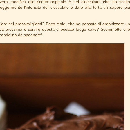
vera modifica alla ricetta originale è nel cioccolato, che ho scelto
eggermente l’intensità del cioccolato e dare alla torta un sapore più
are nei prossimi giorni? Poco male, che ne pensate di organizzare un
ica prossima e servire questa chocolate fudge cake? Scommetto che
candelina da spegnere!