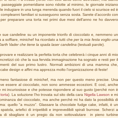
e passeggiate pomeridiane sono ridotte al minimo, le giornate iniziano
e indugiare in una lunga merenda quando fuori il cielo si scurisce ed è
i compleanni familiari si susseguono senza sosta. Sarete d’accordo con
per preparare una torta nei primi due mesi dell’anno ne ho davvero
le sue candeline su un imponente trionfo di cioccolato e, nemmeno un
a soffiare, minichef ha ricordato a tutti che
per la mia festa voglio una
n Darth Vader che tiene la spada laser candelina
(testuali parole).
rovare e realizzare la perfetta torta che celebrerà i cinque anni di mio
oncretizzi ciò che la sua fervida immaginazione ha sognato e resti per il
giamenti del suo primo lustro. Normali ambizioni di una mamma che,
cake design e affini ma apprezza molto l’organizzazione di feste!
 meno fantasiose di minichef, ma non per questo meno precise. Una
deve essere al cioccolato, non sono ammesse eccezioni. E così, anche
e mi incuriosisse e che potesse rispondere al suo gusto (perché non è
a
torta
). La soluzione l’ho trovata sul sito della cara
Nigella Lawson
e m
dominanza del cioccolato, ma anche perché mi ha dato la possibilità di
ma: quello “a muzzo”. Glassare la chocolate fudge cake, infatti, è un
patola, artefici di irripetibili e imprevedibili spirali burrose. Scherzi a
nsia di sbagliare è un pregio da non sottovalutare in pieno turbine