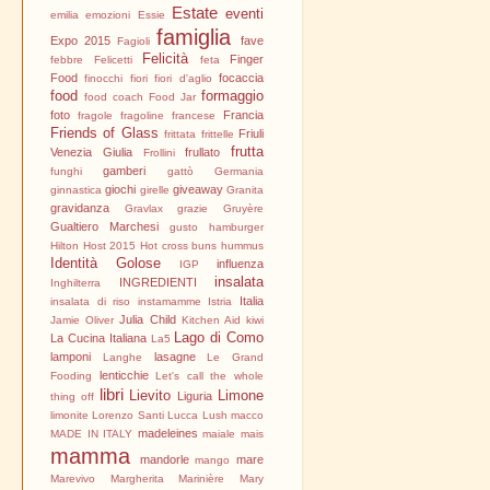
Estate
eventi
emilia
emozioni
Essie
famiglia
Expo 2015
fave
Fagioli
Felicità
Finger
febbre
Felicetti
feta
Food
focaccia
finocchi
fiori
fiori d'aglio
food
formaggio
food coach
Food Jar
foto
Francia
fragole
fragoline
francese
Friends of Glass
Friuli
frittata
frittelle
frutta
Venezia Giulia
frullato
Frollini
gamberi
funghi
gattò
Germania
giochi
giveaway
ginnastica
girelle
Granita
gravidanza
Gravlax
grazie
Gruyère
Gualtiero Marchesi
gusto
hamburger
Hilton
Host 2015
Hot cross buns
hummus
Identità Golose
influenza
IGP
insalata
INGREDIENTI
Inghilterra
Italia
insalata di riso
instamamme
Istria
Julia Child
Jamie Oliver
Kitchen Aid
kiwi
Lago di Como
La Cucina Italiana
La5
lamponi
lasagne
Langhe
Le Grand
lenticchie
Fooding
Let's call the whole
libri
Lievito
Limone
Liguria
thing off
limonite
Lorenzo Santi
Lucca
Lush
macco
madeleines
MADE IN ITALY
maiale
mais
mamma
mandorle
mare
mango
Marevivo
Margherita
Marinière
Mary