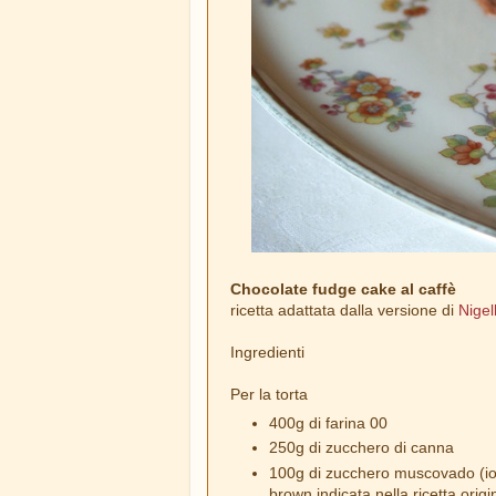
Chocolate fudge cake al caffè
ricetta adattata dalla versione di
Nige
Ingredienti
Per la torta
400g di farina 00
250g di zucchero di canna
100g di zucchero muscovado (io h
brown indicata nella ricetta origi