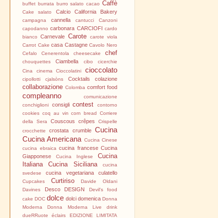
Caffè
buffet
burrata
burro salato
cacao
Calcio
California Bakery
Cake salato
cannella
campagna
cantucci
Canzoni
carbonara
CARCIOFI
capodanno
cardo
Carote
Carnevale
bianco
carote viola
casa
Castagne
Carrot Cake
Cavolo Nero
chef
Cefalo
Cenerentola
cheesecake
Ciambella
chouquettes
cibo
cicerchie
cioccolato
Cina
cinema
Cioccolatini
Cocktails
colazione
cipollotti
cjalsòns
collaborazione
comfort food
Colomba
compleanno
comunicazione
contest
consigli
conchiglioni
contorno
cookies
coq au vin
corn bread
Corriere
Couscous
crêpes
della Sera
Crispelle
Cucina
crostata
crumble
crocchette
Cucina Americana
Cucina Cinese
cucina francese
Cucina
cucina ebraica
Cucina
Giapponese
Cucina Inglese
Italiana
Cucina Siciliana
cucina
cucina vegetariana
culatello
svedese
Curtiriso
Cupcakes
Davide Oldani
Desco
DESIGN
Davines
Devil's food
dolce
dolci
domenica
cake
DOC
Donna
Moderna
Donna Moderna Live
drink
dueRRuote
éclairs
EDIZIONE LIMITATA