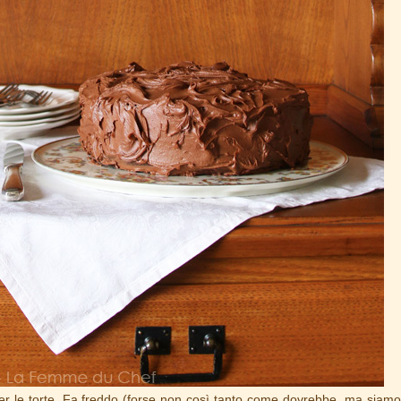
er le torte. Fa freddo (forse non così tanto come dovrebbe, ma siamo