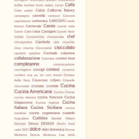
Caffè
buffet
burrata
burro salato
cacao
Calcio
California Bakery
Cake salato
cannella
campagna
cantucci
Canzoni
carbonara
CARCIOFI
capodanno
cardo
Carote
Carnevale
bianco
carote viola
casa
Castagne
Carrot Cake
Cavolo Nero
chef
Cefalo
Cenerentola
cheesecake
Ciambella
chouquettes
cibo
cicerchie
cioccolato
Cina
cinema
Cioccolatini
Cocktails
colazione
cipollotti
cjalsòns
collaborazione
comfort food
Colomba
compleanno
comunicazione
contest
consigli
conchiglioni
contorno
cookies
coq au vin
corn bread
Corriere
Couscous
crêpes
della Sera
Crispelle
Cucina
crostata
crumble
crocchette
Cucina Americana
Cucina Cinese
cucina francese
Cucina
cucina ebraica
Cucina
Giapponese
Cucina Inglese
Italiana
Cucina Siciliana
cucina
cucina vegetariana
culatello
svedese
Curtiriso
Cupcakes
Davide Oldani
Desco
DESIGN
Davines
Devil's food
dolce
dolci
domenica
cake
DOC
Donna
Moderna
Donna Moderna Live
drink