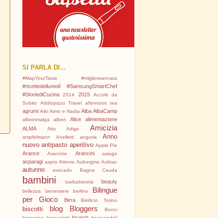
SI PARLA DI...
#MapYourTaste
#miglioreannata
#ricettedellunedì
#SamsungSmartChef
#StoriediCucina
2015
2014
Accolti da
Subito
Addiopizzo Travel
afternoon tea
agrumi
Alba
AlbaCamp
Aibi
Aimo e Nadia
Alice
alimentazione
albeinmalga
alberi
Amicizia
ALMA
Alto Adige
Anno
ampfelmann
Anelletti
anguria
nuovo
antipasto
aperitivo
Apple Pie
i
Arance
Arancini
Arancine
asiago
asparagi
aspro
Attems
Aubergine
Aubrac
autunno
avocado
Bagna Cauda
bambini
beauty
barbabietola
Bilingue
bellezza
benessere
berlino
per Gioco
Birra
Birrificio Torino
blog
Bloggers
biscotti
Bonci
brunch
borragine
broccoletti
bruscandoli