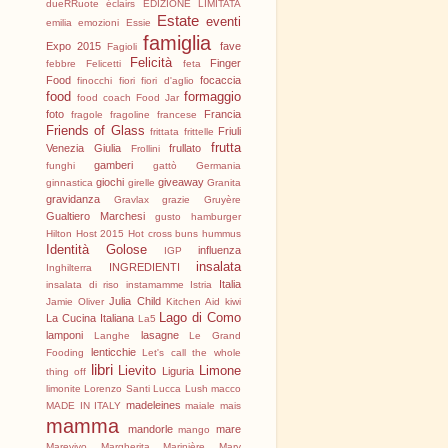
dueRRuote
éclairs
EDIZIONE LIMITATA
Estate
eventi
emilia
emozioni
Essie
famiglia
Expo 2015
fave
Fagioli
Felicità
Finger
febbre
Felicetti
feta
Food
focaccia
finocchi
fiori
fiori d'aglio
food
formaggio
food coach
Food Jar
foto
Francia
fragole
fragoline
francese
Friends of Glass
Friuli
frittata
frittelle
frutta
Venezia Giulia
frullato
Frollini
gamberi
funghi
gattò
Germania
giochi
giveaway
ginnastica
girelle
Granita
gravidanza
Gravlax
grazie
Gruyère
Gualtiero Marchesi
gusto
hamburger
Hilton
Host 2015
Hot cross buns
hummus
Identità Golose
influenza
IGP
insalata
INGREDIENTI
Inghilterra
Italia
insalata di riso
instamamme
Istria
Julia Child
Jamie Oliver
Kitchen Aid
kiwi
Lago di Como
La Cucina Italiana
La5
lamponi
lasagne
Langhe
Le Grand
lenticchie
Fooding
Let's call the whole
libri
Lievito
Limone
Liguria
thing off
limonite
Lorenzo Santi
Lucca
Lush
macco
madeleines
MADE IN ITALY
maiale
mais
mamma
mandorle
mare
mango
Marevivo
Margherita
Marinière
Mary