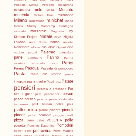
Poppins
Matias Perdomo
melagrana
mele
Mercato
melanzana
MENU
merenda
microonde
Michel Bras
Milano
minichef
minestrone
moda
Molino Stucky
Momcamp
montagna
mozzarella
My
moscato
Mughetto
Natale
Kitchen Project
Nigella
neve
Lawson
nonna
noci
Noma
novello
Novembre
olio
olive
orto
olfatto
Opinel
Palermo
ottobre
paczki
pancakes
pane
Panino
panettone
panna
Parigi
montata
panzanella
parco
Pasqua
Parma
Passata di pomodoro
Pasta
Pasta alla Norma
pasta
Patate
pasta madre
integrale
Pastinaca
pensieri
Per
pentola a pressione
pesce
tutti i gusti
pera
pescanoce
pesce persico
pesche
pesto
Pesto alla
petit bateau
petits pois
trapanese
piatto unico
piccoli
piccoli piacere
piaceri
Piemonte
picnic
pioggia
piselli
pizza
pollo
plum cake
POLENTA
Pomodori
polpette
Pommes Dauphine
primavera
power bowl
Primo Maggio
prosciutto
prugne
primo piatto
Prune