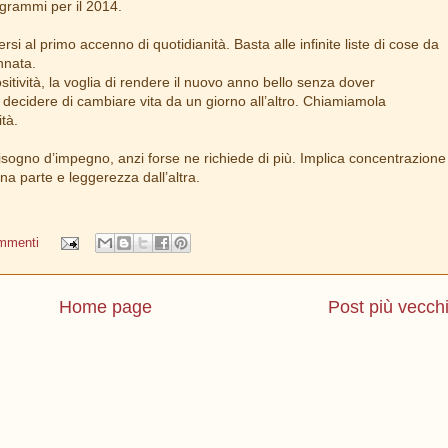
ogrammi per il 2014.
rsi al primo accenno di quotidianità. Basta alle infinite liste di cose da
nnata.
itività, la voglia di rendere il nuovo anno bello senza dover
ecidere di cambiare vita da un giorno all’altro. Chiamiamola
tà.
isogno d’impegno, anzi forse ne richiede di più. Implica concentrazione
na parte e leggerezza dall’altra.
mmenti
Home page
Post più vecch