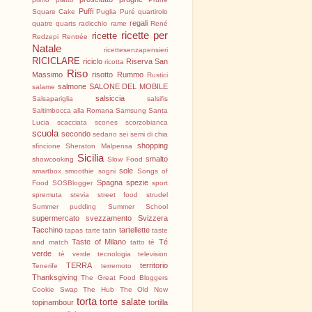
Puffi
Square Cake
Puglia
Puré
quartirolo
regali
quatre quarts
radicchio
rame
René
ricette per
ricette
Redzepi
Rentrée
Natale
ricettesenzapensieri
RICICLARE
riciclo
Riserva San
ricotta
Riso
Massimo
risotto
Rummo
Rustici
salmone
SALONE DEL MOBILE
salame
salsiccia
Salsapariglia
salsifis
Saltimbocca alla Romana
Samsung
Santa
Lucia
scacciata
scones
scorzobianca
scuola
secondo
sedano
sei
semi di chia
shopping
sfincione
Sheraton Malpensa
Sicilia
smalto
showcooking
Slow Food
sole
smartbox
smoothie
sogni
Songs of
Spagna
spezie
Food
SOSBlogger
sport
spremuta
stevia
street food
strudel
Summer pudding
Summer School
supermercato
svezzamento
Svizzera
Tacchino
tartellette
tapas
tarte tatin
taste
Taste of Milano
Té
and match
tatto
tè
verde
tè verde
tecnologia
television
TERRA
territorio
Tenerife
terremoto
Thanksgiving
The Great Food Bloggers
Cookie Swap
The Hub
The Old Now
torta
torte salate
topinambour
tortilla