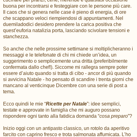
buona per incontrarsi e festeggiare con le persone più care.
Il caos che si genera nelle case è pieno di energia, di ore
che scappano veloci riempiendosi di appuntamenti. Nel
duemiladodici desidero prendere la carica positiva che
quest’euforia natalizia porta, lasciando scivolare tensioni e
stanchezza.
So anche che nelle prossime settimane si moltiplicheranno i
messaggi e le telefonate di chi mi chiede un’idea, un
suggerimento o semplicemente una dritta (preferibilmente
confermata dallo chef!). Siccome mi rallegra sempre poter
essere d’aiuto quando si tratta di cibo - ancor di più quando
si avvicina Natale - ho pensato di scandire i trenta giorni che
mancano al venticinque Dicembre con una serie di post a
tema.
Ecco quindi le mie “
Ricette per Natale
”: idee semplici,
testate e approvate in famiglia che mi auguro possano
rispondere ogni tanto alla fatidica domanda “
cosa preparo
”?
Inizio oggi con un antipasto classico, un rotolo da aperitivo
farcito con caprino fresco e trota salmonata affumicata. L’ho