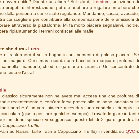
 e davvero utile? Donate un albero! Sul sito di
Treedom
, un'azienda d
o progetti di riforestazione, potrete adottare o regalare un albero che
e della persona a cui lo state regalando. Mandarino, cacao, avocado,
tra cui scegliere per contribuire alla compensazione delle emissioni di
orare attraverso la piattaforma. Mi fa molto piacere segnalarvi, inoltre,
era ripiantumando i terreni confiscati alle mafie.
te che dura -
Lush
 e trasformerà il solito bagno in un momento di goloso piacere. Se
 The magic of Christmas: ricorda una bacchetta magica e profuma di
di cannella, mandorle, chiodi di garofano e arancia. Un concentrato di
una festa e l’altra!
dle
 classico sicuramente non ne avete mai accesa una che profuma di
ndle recentemente e, com’era forse prevedibile, mi sono lanciata sulle
elibati perché è un vero piacere accendere una candela e riempire la
, cioccolata (giusto per fare qualche esempio). Trovate le giare in tante
per un dono speciale vi suggerisco questo kit di 3 giare grandi alle
e
Cappuccino Truffle
.
Pain au Raisin, Tarte Tatin e Cappuccino Truffle) in vendita su
QVC