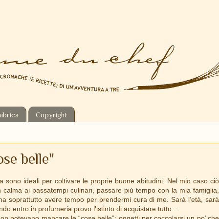
ubrica
Copyright
ose belle"
a sono ideali per coltivare le proprie buone abitudini. Nel mio caso ciò
n calma ai passatempi culinari, passare più tempo con la mia famiglia,
 ma soprattutto avere tempo per prendermi cura di me. Sarà l’età, sarà
o entro in profumeria provo l’istinto di acquistare tutto…
o non potevano mancare le “cose belle”: oggetti per coccolarsi un po’ che