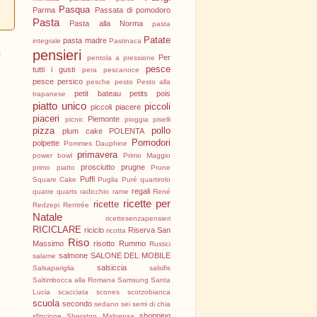
Pasqua
Parma
Passata di pomodoro
Pasta
Pasta alla Norma
pasta
Patate
pasta madre
integrale
Pastinaca
o
pensieri
Per
pentola a pressione
pesce
tutti i gusti
pera
pescanoce
pesce persico
pesche
pesto
Pesto alla
petit bateau
petits pois
trapanese
piatto unico
piccoli
piccoli piacere
piaceri
Piemonte
picnic
pioggia
piselli
pizza
pollo
plum cake
POLENTA
Pomodori
polpette
Pommes Dauphine
primavera
power bowl
Primo Maggio
prosciutto
prugne
primo piatto
Prune
Puffi
Square Cake
Puglia
Puré
quartirolo
regali
quatre quarts
radicchio
rame
René
ricette per
ricette
Redzepi
Rentrée
Natale
ricettesenzapensieri
RICICLARE
riciclo
Riserva San
ricotta
Riso
Massimo
risotto
Rummo
Rustici
salmone
SALONE DEL MOBILE
salame
salsiccia
Salsapariglia
salsifis
Saltimbocca alla Romana
Samsung
Santa
Lucia
scacciata
scones
scorzobianca
scuola
secondo
sedano
sei
semi di chia
shopping
sfincione
Sheraton Malpensa