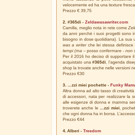
velocemente ed ha una texture fresca
Prezzo € 39,75
2. #365di -
Zeldawasawriter.com
Camilla, meglio nota in rete come
Zel
da anni perché i suoi progetti sono in
bisogno in dose quotidiana). La sua u
was a writer
che lei stessa definisce
tempi (ma
– posso confermare -
non s
Per il 2016 ho deciso di supportare i
acquistato una
#365di
, l’agenda dise
shop la trovate anche nelle versioni ne
Prezzo €30
3. …zzi miei pochette -
Funky Mam
Altra donna ad alto tasso di creativit
di accessori, nata per realizzare la
alle esigenze di donna e mamma sempr
troverete anche le
…zzi miei
, pochet
che ogni donna ha in borsa. L’accesso
Prezzo €44
4. Alberi -
Treedom