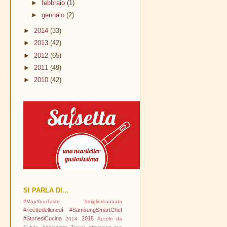
►
febbraio
(1)
►
gennaio
(2)
►
2014
(33)
►
2013
(42)
o
►
2012
(65)
a
►
2011
(49)
i
►
2010
(42)
o
a
i
SI PARLA DI...
#MapYourTaste
#miglioreannata
#ricettedellunedì
#SamsungSmartChef
#StoriediCucina
2015
2014
Accolti da