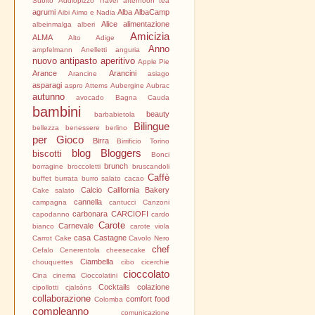
Subito
Addiopizzo Travel
afternoon tea
i
agrumi
Alba
AlbaCamp
Aibi
Aimo e Nadia
Alice
alimentazione
albeinmalga
alberi
Amicizia
ALMA
Alto Adige
Anno
ampfelmann
Anelletti
anguria
nuovo
antipasto
aperitivo
Apple Pie
Arance
Arancini
Arancine
asiago
asparagi
aspro
Attems
Aubergine
Aubrac
autunno
avocado
Bagna Cauda
bambini
beauty
barbabietola
Bilingue
bellezza
benessere
berlino
per Gioco
Birra
Birrificio Torino
blog
Bloggers
biscotti
Bonci
brunch
borragine
broccoletti
bruscandoli
Caffè
buffet
burrata
burro salato
cacao
Calcio
California Bakery
Cake salato
cannella
campagna
cantucci
Canzoni
carbonara
CARCIOFI
capodanno
cardo
Carote
Carnevale
bianco
carote viola
casa
Castagne
Carrot Cake
Cavolo Nero
chef
Cefalo
Cenerentola
cheesecake
Ciambella
chouquettes
cibo
cicerchie
cioccolato
Cina
cinema
Cioccolatini
Cocktails
colazione
cipollotti
cjalsòns
€
collaborazione
comfort food
Colomba
compleanno
comunicazione