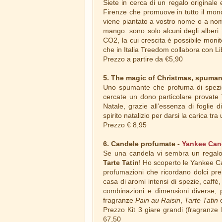
Siete in cerca di un regalo originale
Firenze che promuove in tutto il mond
viene piantato a vostro nome o a nom
mango: sono solo alcuni degli alberi 
CO2, la cui crescita è possibile monit
che in Italia Treedom collabora con Lib
Prezzo a partire da €5,90
5. The magic of Christmas, spuman
Uno spumante che profuma di spezie
cercate un dono particolare provate
Natale, grazie all’essenza di foglie 
spirito natalizio per darsi la carica tra 
Prezzo € 8,95
6. Candele profumate -
Yankee Can
Se una candela vi sembra un regalo
Tarte Tatin
! Ho scoperto le Yankee Ca
profumazioni che ricordano dolci pr
casa di aromi intensi di spezie, caffè
combinazioni e dimensioni diverse, 
fragranze
Pain au Raisin
,
Tarte Tatin
Prezzo Kit 3 giare grandi (fragranze 
67,50