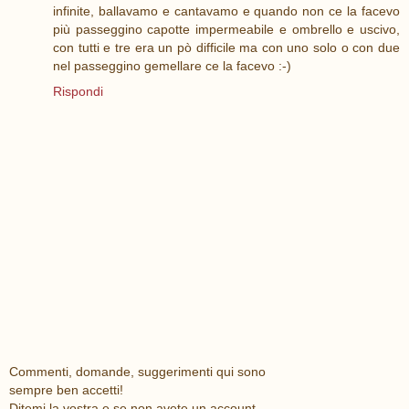
infinite, ballavamo e cantavamo e quando non ce la facevo
più passeggino capotte impermeabile e ombrello e uscivo,
con tutti e tre era un pò difficile ma con uno solo o con due
nel passeggino gemellare ce la facevo :-)
Rispondi
Commenti, domande, suggerimenti qui sono
sempre ben accetti!
Ditemi la vostra e se non avete un account